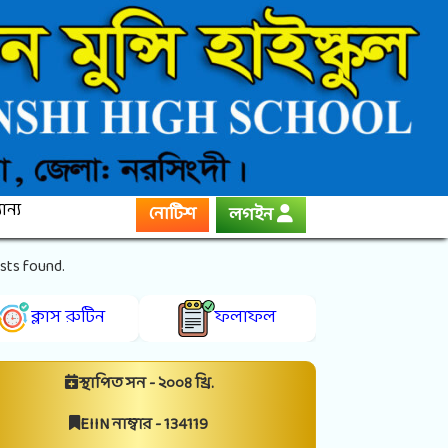
ান্য
নোটিশ
লগইন
sts found.
ক্লাস রুটিন
ফলাফল
স্থাপিত সন - ২০০৪ খ্রি.
EIIN নাম্বার - 134119