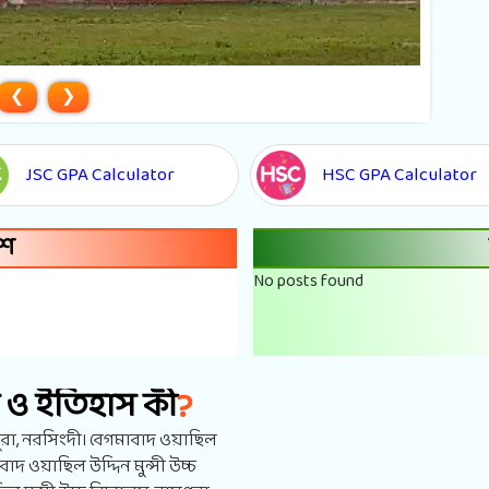
❮
❯
JSC GPA Calculator
HSC GPA Calculator
িশ
No posts found
?
াল ও ইতিহাস কী
য়পুরা, নরসিংদী। বেগমাবাদ ওয়াছিল
াবাদ ওয়াছিল উদ্দিন মুন্সী উচ্চ