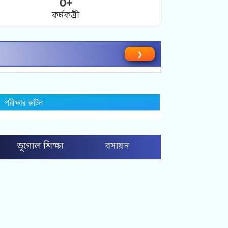
0
+
কর্মকত্র্রী
❯
পরীক্ষার রুটিন
ভূগোল শিক্ষা
রসায়ন