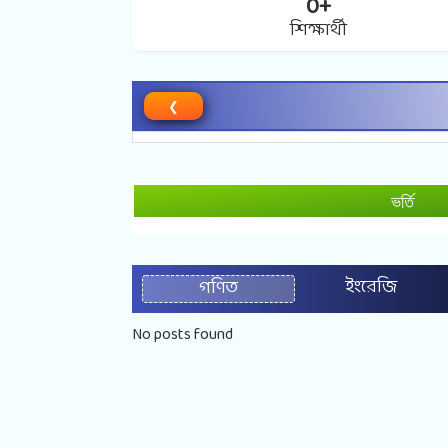
0
+
শিক্ষার্থী
❮
ভর্তি
ইংরেজি
গণিত
No posts found