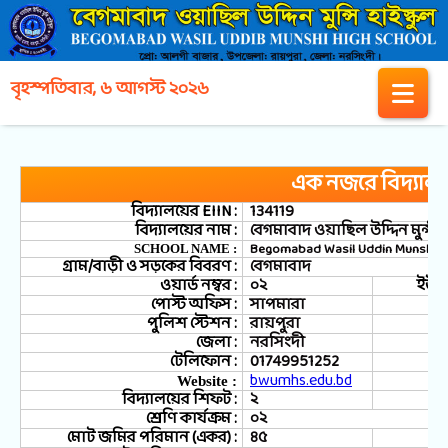
বৃহস্পতিবার, ৬ আগস্ট ২০২৬
এক নজরে বিদ্যাল
বিদ্যালয়ের EIIN :
134119
বিদ্যালয়ের নাম :
বেগমাবাদ ওয়াছিল উদ্দিন মুন্সী 
Begomabad Wasil Uddin Munshi H
SCHOOL NAME :
গ্রাম/বাড়ী ও সড়কের বিবরণ :
বেগমাবাদ
ওয়ার্ড নম্বর :
০২
ইউনি
পোস্ট অফিস :
সাপমারা
পুলিশ স্টেশন :
রায়পুরা
জেলা :
নরসিংদী
টেলিফোন :
01749951252
bwumhs.edu.bd
Website :
বিদ্যালয়ের শিফট :
২
শ্রেণি কার্যক্রম :
০২
মোট জমির পরিমান (একর) :
৪৫